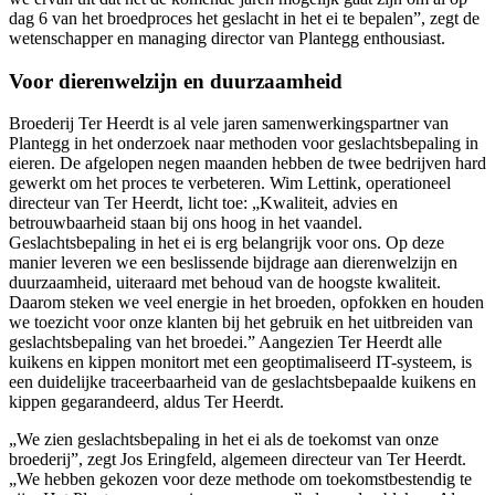
dag 6 van het broedproces het geslacht in het ei te bepalen”, zegt de
wetenschapper en managing director van Plantegg enthousiast.
Voor dierenwelzijn en duurzaamheid
Broederij Ter Heerdt is al vele jaren samenwerkingspartner van
Plantegg in het onderzoek naar methoden voor geslachtsbepaling in
eieren. De afgelopen negen maanden hebben de twee bedrijven hard
gewerkt om het proces te verbeteren. Wim Lettink, operationeel
directeur van Ter Heerdt, licht toe: „Kwaliteit, advies en
betrouwbaarheid staan bij ons hoog in het vaandel.
Geslachtsbepaling in het ei is erg belangrijk voor ons. Op deze
manier leveren we een beslissende bijdrage aan dierenwelzijn en
duurzaamheid, uiteraard met behoud van de hoogste kwaliteit.
Daarom steken we veel energie in het broeden, opfokken en houden
we toezicht voor onze klanten bij het gebruik en het uitbreiden van
geslachtsbepaling van het broedei.” Aangezien Ter Heerdt alle
kuikens en kippen monitort met een geoptimaliseerd IT-systeem, is
een duidelijke traceerbaarheid van de geslachtsbepaalde kuikens en
kippen gegarandeerd, aldus Ter Heerdt.
„We zien geslachtsbepaling in het ei als de toekomst van onze
broederij”, zegt Jos Eringfeld, algemeen directeur van Ter Heerdt.
„We hebben gekozen voor deze methode om toekomstbestendig te