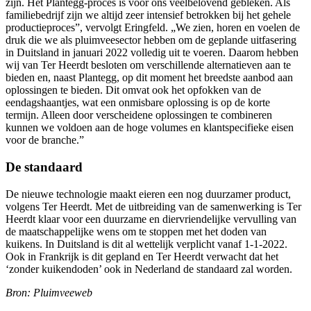
zijn. Het Plantegg-proces is voor ons veelbelovend gebleken. Als
familiebedrijf zijn we altijd zeer intensief betrokken bij het gehele
productieproces”, vervolgt Eringfeld. „We zien, horen en voelen de
druk die we als pluimveesector hebben om de geplande uitfasering
in Duitsland in januari 2022 volledig uit te voeren. Daarom hebben
wij van Ter Heerdt besloten om verschillende alternatieven aan te
bieden en, naast Plantegg, op dit moment het breedste aanbod aan
oplossingen te bieden. Dit omvat ook het opfokken van de
eendagshaantjes, wat een onmisbare oplossing is op de korte
termijn. Alleen door verscheidene oplossingen te combineren
kunnen we voldoen aan de hoge volumes en klantspecifieke eisen
voor de branche.”
De standaard
De nieuwe technologie maakt eieren een nog duurzamer product,
volgens Ter Heerdt. Met de uitbreiding van de samenwerking is Ter
Heerdt klaar voor een duurzame en diervriendelijke vervulling van
de maatschappelijke wens om te stoppen met het doden van
kuikens. In Duitsland is dit al wettelijk verplicht vanaf 1-1-2022.
Ook in Frankrijk is dit gepland en Ter Heerdt verwacht dat het
‘zonder kuikendoden’ ook in Nederland de standaard zal worden.
Bron: Pluimveeweb