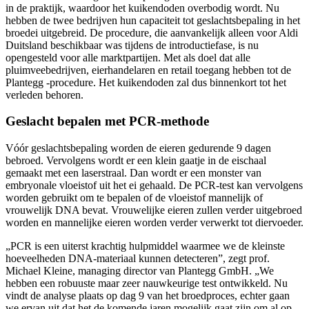
in de praktijk, waardoor het kuikendoden overbodig wordt. Nu
hebben de twee bedrijven hun capaciteit tot geslachtsbepaling in het
broedei uitgebreid. De procedure, die aanvankelijk alleen voor Aldi
Duitsland beschikbaar was tijdens de introductiefase, is nu
opengesteld voor alle marktpartijen. Met als doel dat alle
pluimveebedrijven, eierhandelaren en retail toegang hebben tot de
Plantegg -procedure. Het kuikendoden zal dus binnenkort tot het
verleden behoren.
Geslacht bepalen met PCR-methode
Vóór geslachtsbepaling worden de eieren gedurende 9 dagen
bebroed. Vervolgens wordt er een klein gaatje in de eischaal
gemaakt met een laserstraal. Dan wordt er een monster van
embryonale vloeistof uit het ei gehaald. De PCR-test kan vervolgens
worden gebruikt om te bepalen of de vloeistof mannelijk of
vrouwelijk DNA bevat. Vrouwelijke eieren zullen verder uitgebroed
worden en mannelijke eieren worden verder verwerkt tot diervoeder.
„PCR is een uiterst krachtig hulpmiddel waarmee we de kleinste
hoeveelheden DNA-materiaal kunnen detecteren”, zegt prof.
Michael Kleine, managing director van Plantegg GmbH. „We
hebben een robuuste maar zeer nauwkeurige test ontwikkeld. Nu
vindt de analyse plaats op dag 9 van het broedproces, echter gaan
we ervan uit dat het de komende jaren mogelijk gaat zijn om al op